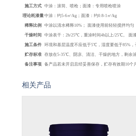
施工方式
中涂：滚筒、喷枪；面漆：专用喷枪喷涂
理论耗漆量
中涂：约5-6㎡/kg；面漆：约0.8-1㎡/kg
稀释比例
中涂以清水稀释10%； 面漆使用前轻轻搅拌均匀
干燥时间
中涂表干：2h/25℃，重涂时间4h以上/25℃。 面漆
施工条件
环境和基层温度不应低于5℃，湿度要低于85%
贮存标准
存放在5-35℃、阴凉、清洁、干燥的地方，剩
备注事项
备产品若未开启且经妥善保存，贮存有效期10个
相关产品